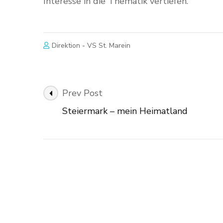
Interesse in die Thematik vertiefen.
Direktion - VS St. Marein
Post
Prev Post
Navigation
Steiermark – mein Heimatland