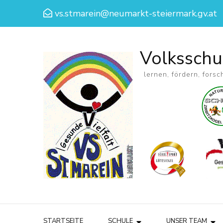
vs.stmarein@neumarkt-steiermark.gv.at
Volksschu
lernen, fördern, forsc
STARTSEITE
SCHULE
UNSER TEAM