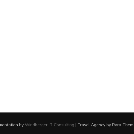
ementation by
Windberger IT Consulting
|
Travel Agency
by Rara Them