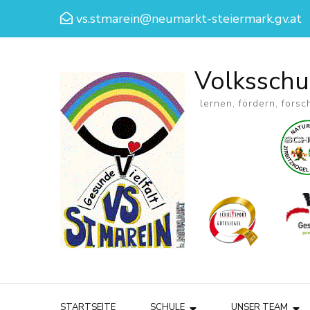
vs.stmarein@neumarkt-steiermark.gv.at
Volksschu
lernen, fördern, forsc
STARTSEITE
SCHULE
UNSER TEAM