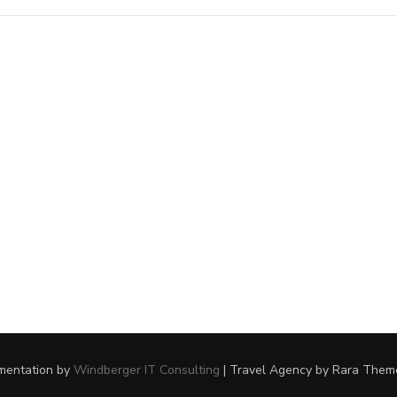
ementation by
Windberger IT Consulting
|
Travel Agency
by Rara Them