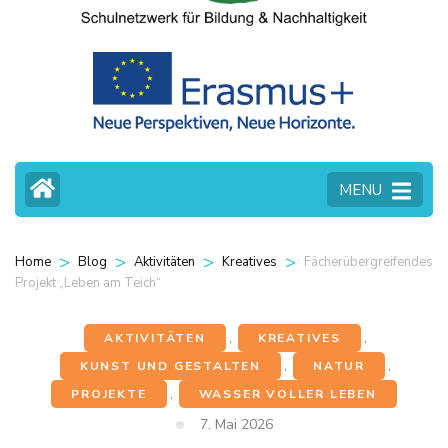
MENU
>
>
>
>
Fächerübergreifendes
Home
Blog
Aktivitäten
Kreatives
Projekt „Leben am Teich“
AKTIVITÄTEN
,
KREATIVES
,
KUNST UND GESTALTEN
,
NATUR
,
PROJEKTE
,
WASSER VOLLER LEBEN
7. Mai 2026