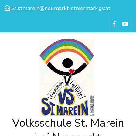
vs.stmarein@neumarkt-steiermark.gv.at
Volksschule St. Marein