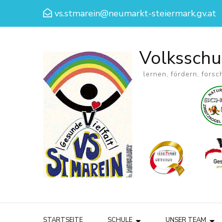
vs.stmarein@neumarkt-steiermark.gv.at
Volksschu
lernen, fördern, forsc
STARTSEITE
SCHULE
UNSER TEAM