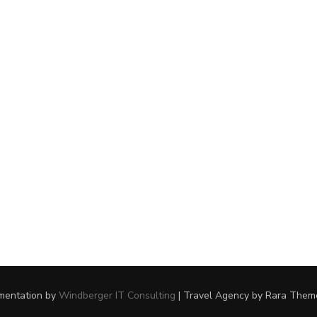
ementation by
Windberger IT Consulting
|
Travel Agency
by Rara Them