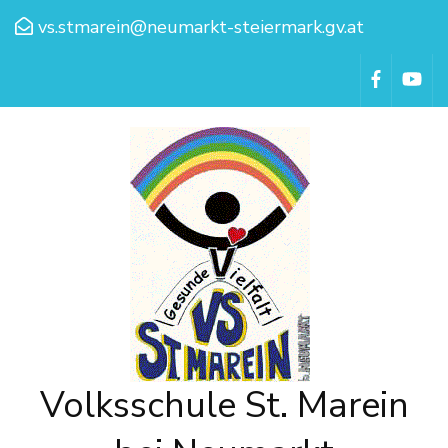
vs.stmarein@neumarkt-steiermark.gv.at
Volksschule St. Marein