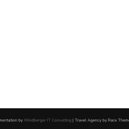
ementation by
Windberger IT Consulting
|
Travel Agency
by Rara Them