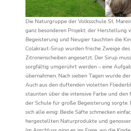
Die Naturgruppe der Volksschule St. Marei
ganz besonderen Projekt: der Herstellung vo
Begeisterung und Neugier tauchten die Kin
Colakraut-Sirup wurden frische Zweige des
Zitronenscheiben angesetzt. Der Sirup muss
sorgfältig umgerührt werden – eine Aufgab
übernahmen. Nach sieben Tagen wurde der S
Auch aus den duftenden violetten Fliederbl
staunten über die intensive Farbe und den
der Schule für große Begeisterung sorgte.
sich alle einig: Beide Säfte schmecken einfac
hergestellten Naturprodukte und genossen
Im Anschluss ging es ins Freie, wo die Kind