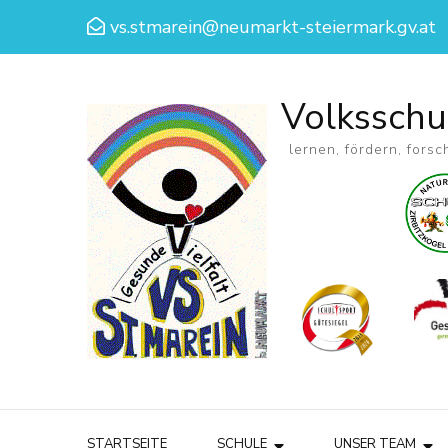
vs.stmarein@neumarkt-steiermark.gv.at
Volksschu
lernen, fördern, forsc
STARTSEITE
SCHULE
UNSER TEAM