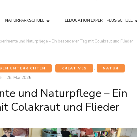
NATURPARKSCHULE
EEDUCATION EXPERT PLUS SCHULE
perimente und Naturpflege – Ein besonderer Tag mit Colakraut und Flieder
SEN UNTERRICHTEN
,
KREATIVES
,
NATUR
28. Mai 2025
te und Naturpflege – Ein
t Colakraut und Flieder