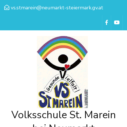
vs.stmarein@neumarkt-steiermark.gv.at
Volksschule St. Marein