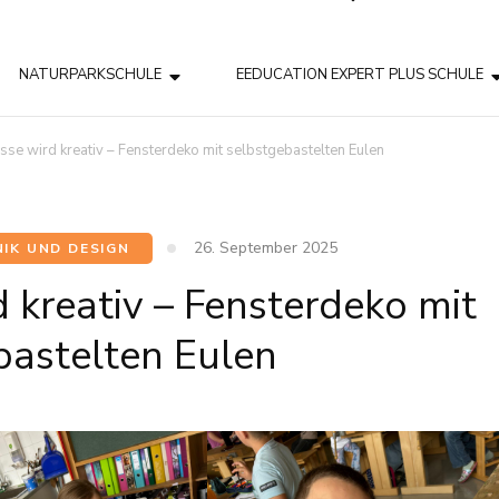
NATURPARKSCHULE
EEDUCATION EXPERT PLUS SCHULE
sse wird kreativ – Fensterdeko mit selbstgebastelten Eulen
26. September 2025
IK UND DESIGN
 kreativ – Fensterdeko mit
bastelten Eulen