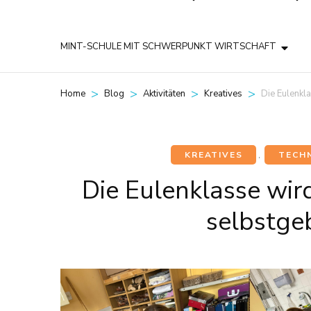
MINT-SCHULE MIT SCHWERPUNKT WIRTSCHAFT
>
>
>
>
Die Eulenkla
Home
Blog
Aktivitäten
Kreatives
KREATIVES
,
TECHN
Die Eulenklasse wird
selbstge