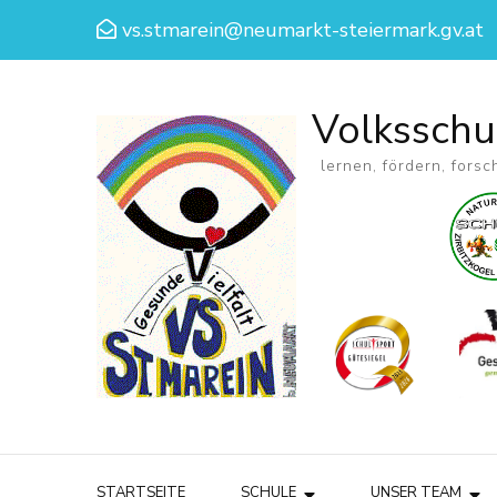
vs.stmarein@neumarkt-steiermark.gv.at
Volksschu
lernen, fördern, forsc
STARTSEITE
SCHULE
UNSER TEAM