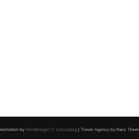
ementation by
Windberger IT Consulting
|
Travel Agency
by Rara Them