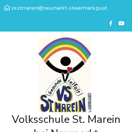
vs.stmarein@neumarkt-steiermark.gv.at
Volksschule St. Marein