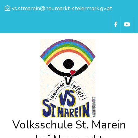
vs.stmarein@neumarkt-steiermark.gv.at
Volksschule St. Marein