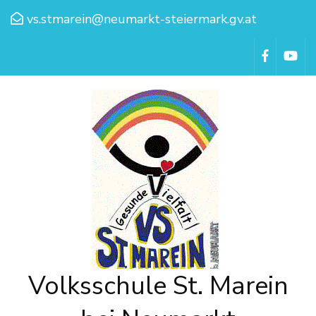
vs.stmarein@neumarkt-steiermark.gv.at
Volksschule St. Marein