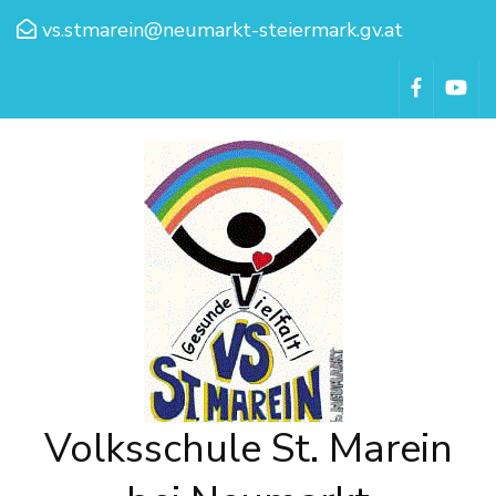
vs.stmarein@neumarkt-steiermark.gv.at
Volksschule St. Marein