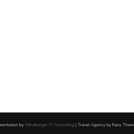
ementation by
Windberger IT Consulting
|
Travel Agency
by Rara Them