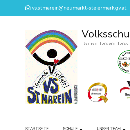
vs.stmarein@neumarkt-steiermark.gv.at
Volksschu
lernen, fördern, forsc
STARTSEITE
SCHULE
UNSER TEAM