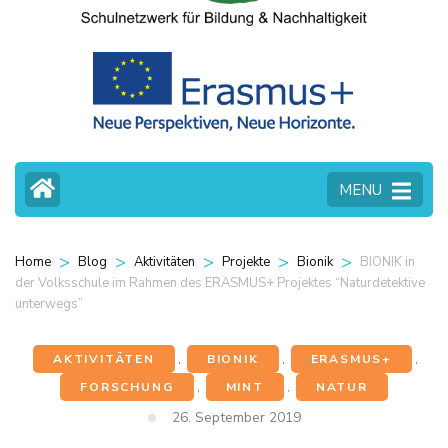
MENU
>
>
>
>
>
BIONIK in
Home
Blog
Aktivitäten
Projekte
Bionik
der Volksschule im Rahmen des ERASMUS+ Projektes “Naturdetektive
unterwegs”
AKTIVITÄTEN
,
BIONIK
,
ERASMUS+
,
FORSCHUNG
,
MINT
,
NATUR
26. September 2019