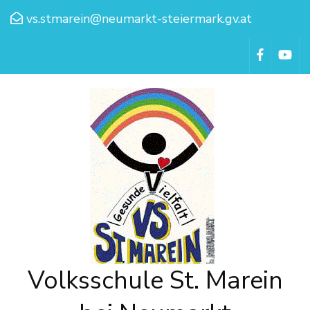
vs.stmarein@neumarkt-steiermark.gv.at
Volksschule St. Marein