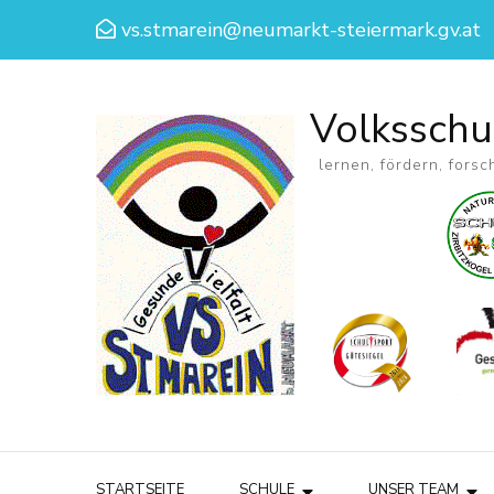
vs.stmarein@neumarkt-steiermark.gv.at
Volksschu
lernen, fördern, forsc
STARTSEITE
SCHULE
UNSER TEAM