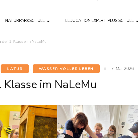
NATURPARKSCHULE
EEDUCATION EXPERT PLUS SCHULE
 der 1. Klasse im NaLeMu
7. Mai 2026
NATUR
,
WASSER VOLLER LEBEN
. Klasse im NaLeMu