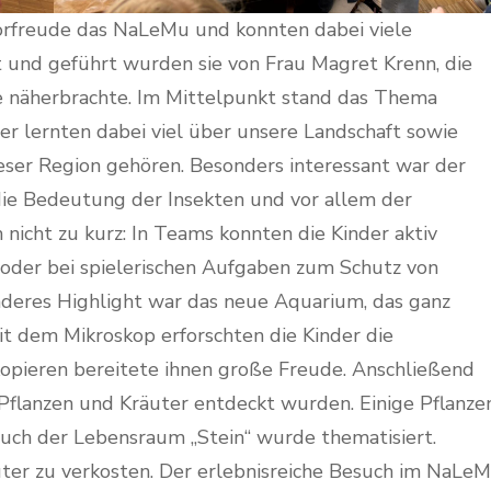
Vorfreude das NaLeMu und konnten dabei viele
und geführt wurden sie von Frau Magret Krenn, die
e näherbrachte. Im Mittelpunkt stand das Thema
er lernten dabei viel über unsere Landschaft sowie
ieser Region gehören. Besonders interessant war der
die Bedeutung der Insekten und vor allem der
icht zu kurz: In Teams konnten die Kinder aktiv
der bei spielerischen Aufgaben zum Schutz von
deres Highlight war das neue Aquarium, das ganz
 dem Mikroskop erforschten die Kinder die
kopieren bereitete ihnen große Freude. Anschließend
 Pflanzen und Kräuter entdeckt wurden. Einige Pflanze
 Auch der Lebensraum „Stein“ wurde thematisiert.
äuter zu verkosten. Der erlebnisreiche Besuch im NaLe