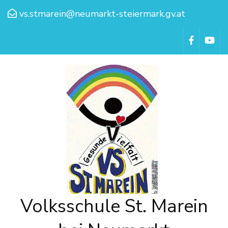
vs.stmarein@neumarkt-steiermark.gv.at
Volksschule St. Marein