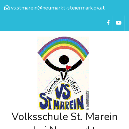
vs.stmarein@neumarkt-steiermark.gv.at
Volksschule St. Marein