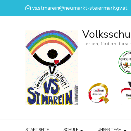
vs.stmarein@neumarkt-steiermark.gv.at
Volksschu
lernen, fördern, forsc
STARTSEITE
SCHULE
UNSER TEAM