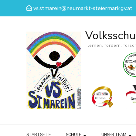
vs.stmarein@neumarkt-steiermark.gv.at
Volksschu
lernen, fördern, forsc
STARTSEITE
SCHULE
UNSER TEAM