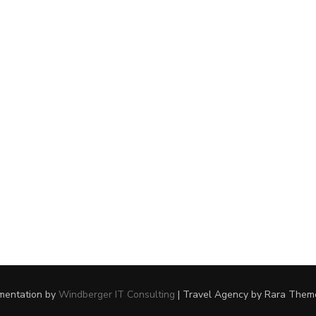
ementation by
Windberger IT Consulting
|
Travel Agency
by Rara Them