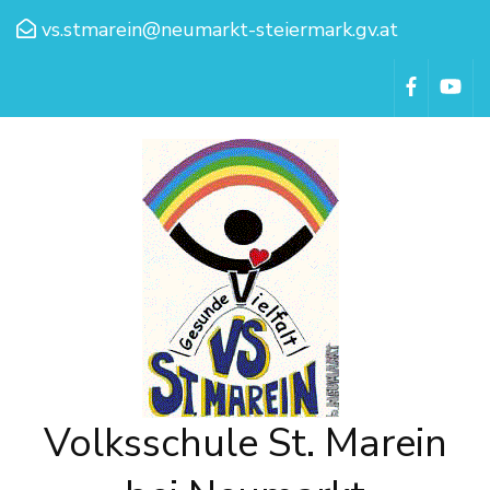
vs.stmarein@neumarkt-steiermark.gv.at
Volksschule St. Marein