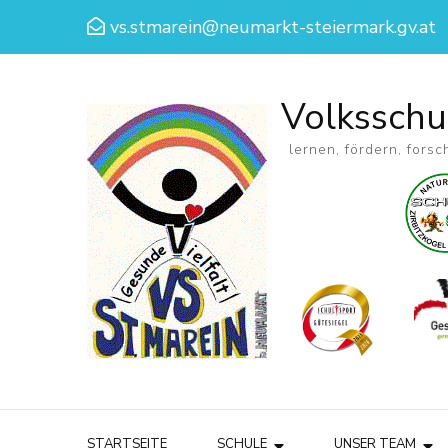
vs.stmarein@neumarkt-steiermark.gv.at
Volksschu
lernen, fördern, forsc
STARTSEITE
SCHULE
UNSER TEAM