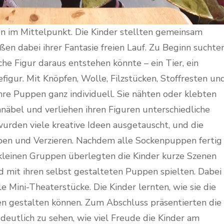
en im Mittelpunkt. Die Kinder stellten gemeinsam
en dabei ihrer Fantasie freien Lauf. Zu Beginn suchte
che Figur daraus entstehen könnte – ein Tier, ein
efigur. Mit Knöpfen, Wolle, Filzstücken, Stoffresten un
ihre Puppen ganz individuell. Sie nähten oder klebten
näbel und verliehen ihren Figuren unterschiedliche
urden viele kreative Ideen ausgetauscht, und die
eben und Verzieren. Nachdem alle Sockenpuppen fertig
 kleinen Gruppen überlegten die Kinder kurze Szenen
nd mit ihren selbst gestalteten Puppen spielten. Dabei
e Mini-Theaterstücke. Die Kinder lernten, wie sie die
gestalten können. Zum Abschluss präsentierten die
deutlich zu sehen, wie viel Freude die Kinder am